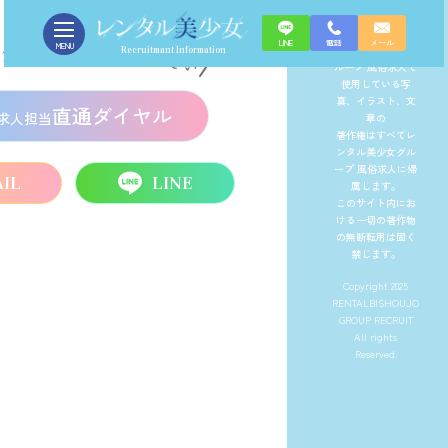
CONTACT
面接の方法
09
LINE
電話
メール
MENU
レンタル美少女グ
Recruitmant Information
ループ 風俗求人で
使用している写
真、イラスト、文
直通ダイヤル
求人担当
章の
著作権はすべてレ
ンタル美少女グル
ープ 風俗求人に帰
IL
LINE
属します。
このサイト内にお
ける一切の著作物
の無断転用は固く
禁じます。
Copyright 2025
RENTALBISHOUJO
GROUP RECRUIT
All rights
Reserved.