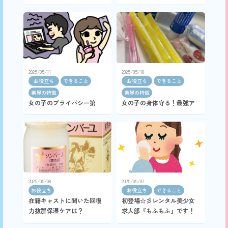
巻
ルプランの巻☆
2025/05/11
2025/05/10
お役立ち
できること
お役立ち
できること
業界の特徴
業界の特徴
女の子のプライバシー第
女の子の身体守る！最強ア
一！女の子に負担は絶対ダ
イテム完備で安心お仕事♡
メ！
2025/05/08
2025/05/07
お役立ち
お役立ち
できること
在籍キャストに聞いた回復
初登場☆彡レンタル美少女
力抜群保湿ケアは？
求人部『もふもふ』です！