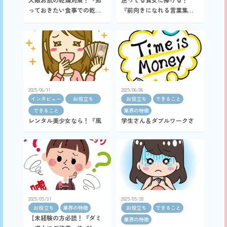
っておきたい食事での乾燥
『前向きになれる言葉集を
対策！』の巻
贈るのだ！』の巻
2025/06/11
2025/06/06
インタビュー
お役立ち
お役立ち
できること
できること
業界の特徴
レンタル美少女なら！『風
学生さん＆ダブルワークさ
俗も時給で働けるんで
ん必見！『当店独自の寄り
す！』の巻
道出勤！』の巻
2025/05/31
2025/05/28
お役立ち
業界の特徴
お役立ち
できること
【未経験の方必読！『ダミ
業界の特徴