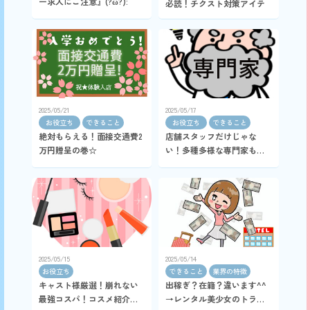
ー求人にご注意』(´?ω?`):
必読！チクスト対策アイテ
ムを現役キャストに聞いて
みた！
2025/05/21
2025/05/17
お役立ち
できること
お役立ち
できること
絶対もらえる！面接交通費2
店舗スタッフだけじゃな
万円贈呈の巻☆
い！多種多様な専門家も女
性をバックアップの巻
2025/05/15
2025/05/14
お役立ち
できること
業界の特徴
キャスト様厳選！崩れない
出稼ぎ？在籍？違います^^
最強コスパ！コスメ紹介の
→レンタル美少女のトラベ