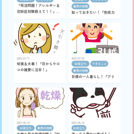
『死活問題！アレルギー＆
業界の特徴
花粉症対策教えて！！』の
知っておきたい！『免疫力
巻
って大事なんです！！』の
巻
2025/07/11
2025/07/02
切実＆大事！『目からウロ
お役立ち
できること
コの雑費に注目！』
業界の特徴
目標の一人暮らし！『アリ
バイ会社の危険??』の巻
2025/06/25
2025/06/19
お役立ち
業界の特徴
お役立ち
大敵お肌の乾燥対策！『知
迷ってる貴女に捧げる！