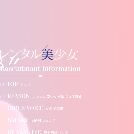
Recruitmant Information
TOP
トップ
01
REASON
レンタル美少女が選ばれる理由
02
GIRL'S VOICE
女の子の声
03
SALARY
お給料について
04
GUARANTEE
安心保証パック
05