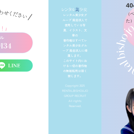
40
（
レンタル美少女グ
ループ 風俗求人で
た
使用している写
！』
真、イラスト、文
章の
ル
著作権はすべてレ
9134
ンタル美少女グル
ープ 風俗求人に帰
属します。
このサイト内にお
LINE
ける一切の著作物
の無断転用は固く
禁じます。
Copyright 2025
RENTALBISHOUJO
GROUP RECRUIT
All rights
Reserved.