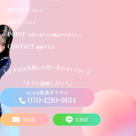
REVIEW
口コミ
06
BLOG
ブログ
07
POINT
お問い合わせを検討中のあなたへ
08
CONTACT
面接の方法
09
『すぐに面接したい！』
直通ダイヤル
求人担当
070-1210-9134
MAIL
LINE