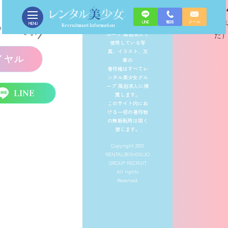
お問い合わせを検討中のあなたへ
08
40
CONTACT
LINE
電話
メール
（
MENU
レンタル美少女グ
面接の方法
09
Recruitmant Information
ループ 風俗求人で
た
使用している写
真、イラスト、文
イヤル
章の
著作権はすべてレ
ンタル美少女グル
ープ 風俗求人に帰
LINE
属します。
このサイト内にお
ける一切の著作物
の無断転用は固く
禁じます。
Copyright 2025
RENTALBISHOUJO
GROUP RECRUIT
All rights
Reserved.