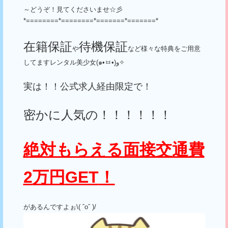
～どうぞ！見てくださいませ☆彡
*========*========*=======*=======*
在籍保証
待機保証
や
など様々な特典をご用意
してますレンタル美少女
(
๑•
ㅂ•
)
و✧
実は！！公式求人経由限定で！
密かに人気の！！！！！！
絶対もらえる面接交通費
2
万円
GET
！
があるんですよぉ
\( ˆoˆ )/