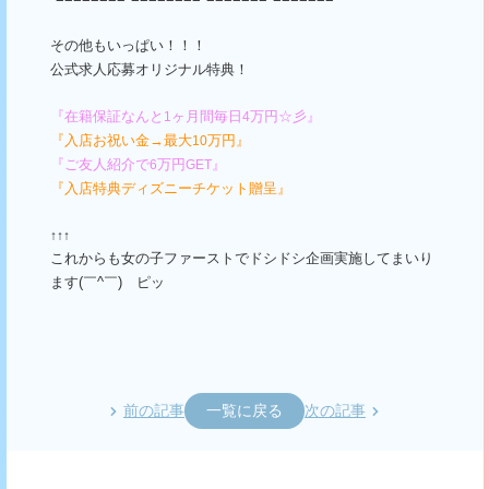
その他もいっぱい！！！
公式求人応募オリジナル特典！
『在籍保証なんと
ヶ月間毎日
万円☆彡』
1
4
『入店お祝い金→最大
万円』
10
『ご友人紹介で
万円
』
6
GET
『入店特典ディズニーチケット贈呈』
↑↑↑
これからも女の子ファーストでドシドシ企画実施してまいり
ます
(
￣
^
￣
)
ゞピッ
前の記事
一覧に戻る
次の記事