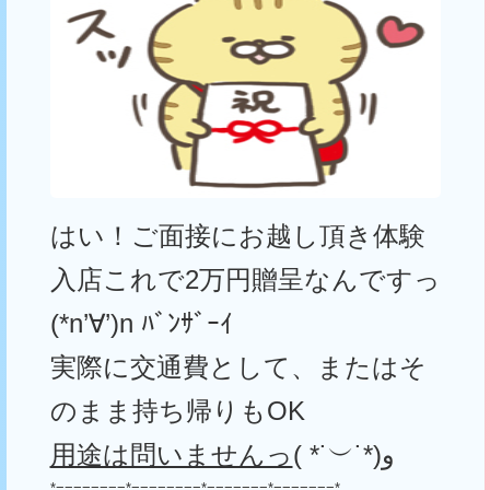
はい！ご面接にお越し頂き体験
入店これで
2
万円贈呈なんですっ
(*n’∀’)n
ﾊﾞﾝｻﾞｰｲ
実際に交通費として、またはそ
のまま持ち帰りも
OK
用途は問いませんっ
( *˙
︶
˙*)
و
*========*========*=======*=======*