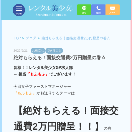
LINE
電話
メール
MENU
Recruitmant Information
TOP
ブログ
絶対もらえる！面接交通費2万円贈呈の巻☆
2025/5/21
お役立ち
できること
絶対もらえる！面接交通費2万円贈呈の巻☆
皆様！！レンタル美少女GP求人部
～ 担当
『もふもふ』
でございます！
今回女子ファーストマネージャー
『もふもふ』
がお送りするテーマは…
【絶対もらえる！面接交
通費
2
万円贈呈！！
】
の巻