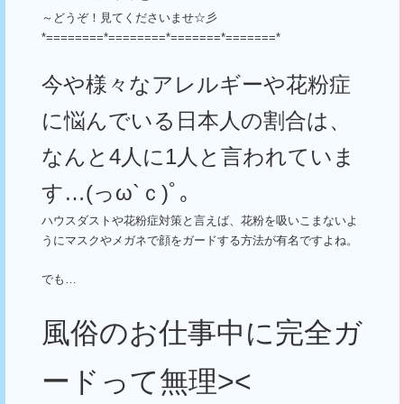
～どうぞ！見てくださいませ☆彡
*========*========*=======*=======*
今や様々なアレルギーや花粉症
に悩んでいる日本人の割合は、
なんと
4
人に
1
人と言われていま
す…
(
っ
ω`
ｃ
)
ﾟ｡
ハウスダストや花粉症対策と言えば、花粉を吸いこまないよ
うにマスクやメガネで顔をガードする方法が有名ですよね。
でも…
風俗のお仕事中に完全ガ
ードって無理
><