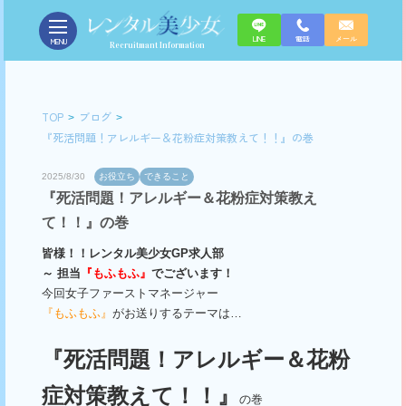
LINE
電話
メール
MENU
Recruitmant Information
TOP
ブログ
『死活問題！アレルギー＆花粉症対策教えて！！』の巻
2025/8/30
お役立ち
できること
『死活問題！アレルギー＆花粉症対策教え
て！！』の巻
皆様！！レンタル美少女GP求人部
～ 担当
『もふもふ』
でございます！
今回女子ファーストマネージャー
『もふもふ』
がお送りするテーマは…
『死活問題！アレルギー＆花粉
症対策教えて！！』
の巻