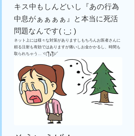
キス中もしんどいし『あの行為
中息がぁぁぁぁ』と本当に死活
問題なんです
( ;_; )
ネット上には様々な対策がありますしもちろんお医者さんに
頼る注射も有効ではありますが痛いしお金かかるし、時間も
取られちゃう…ヾ
(´
༎ຶ╻༎ຶ
)
ﾉﾞ