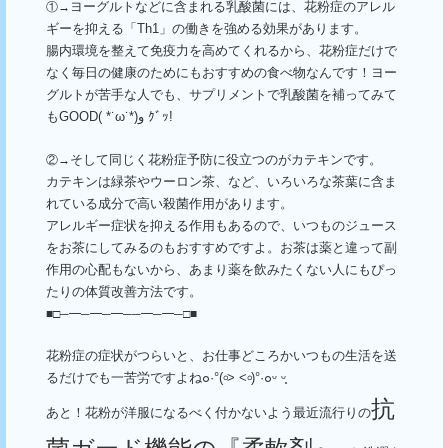
ヨーグルトなどに含まれる乳酸菌には、花粉症のアレル
①→
ギーを抑える「
Th1
」の働きを強める効果があります。
腸内環境を整えて免疫力を高めてくれるから、花粉症だけで
なく毎日の健康のためにもおすすめの食べ物なんです！ヨー
グルトが苦手な人でも、サプリメントで乳酸菌を補ってみて
も
GOOD( *˙ω˙*)
و
ｸﾞｯ
!
そして同じく花粉症予防に役立つのがカテキンです。
②→
カテキンは緑茶やウーロン茶、など、いろいろな茶葉に含ま
れている成分で高い殺菌作用があります。
アレルギー症状を抑える作用もあるので、いつものジュース
をお茶にしてみるのもおすすめですよ。お茶は薬と違って副
作用の心配もないから、あまり薬を飲みたくない人にもぴっ
たりの体質改善方法です。
■□─━─━─━──━─━─□■
花粉症の症状がつらいと、お仕事どころかいつもの生活を送
るだけでも一苦労ですよね
๐
·°(
৹
˃ ˂
৹
)°·
๐ᵕ ᵕ
抗
あと！花粉が洋服になるべく付かないよう最近流行りの