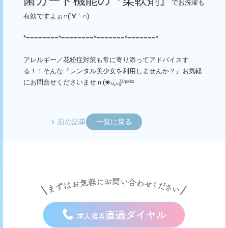
菌ガード機能の『柔軟剤』
でお洗濯も
有効ですよぉ∩
(´∀
｀∩
)
*========*========*=======*=======*
アレルギー／花粉症対策も常に寄り添ってアドバイスす
る！！そんな『レンタル美少女を利用しませんか？』お気軽
にお問合せくださいませｎ
(❀ᴗ͈ˬᴗ͈)⁾⁾ᵖᵉᵏᵒ
前の記事
一覧に戻る
直通ダイヤル
求人担当