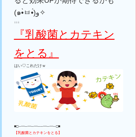
ると効果
UP
が期待できるかも
(
๑•
ㅂ•
́)
و✧
↓↓↓
『乳酸菌とカテキン
をとる』
はい♡これだけｗ
■□─━─━─━──━─━─□■
【乳酸菌とカテキンをとる】