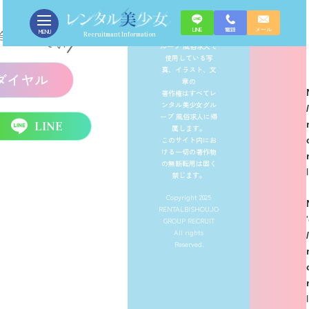
LINE
電話
メール
MENU
レンタル美少女グ
Recruitmant Information
ループ 風俗求人で
使用している写
真、イラスト、文
ダイヤル
章の
著作権はすべてレ
ンタル美少女グル
ープ 風俗求人に帰
LINE
属します。
このサイト内にお
ける一切の著作物
の無断転用は固く
禁じます。
Copyright 2025
RENTALBISHOUJO
GROUP RECRUIT
All rights
Reserved.